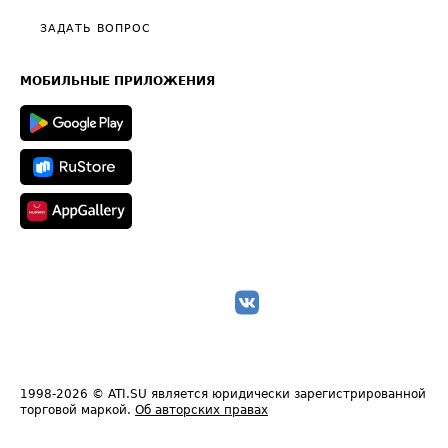
Политика конфиденциальности
Полезное по перевозкам
Общие положения
ЗАДАТЬ ВОПРОС
Часто задаваемые вопросы (FAQ)
Карта сайта
Техническая информация
МОБИЛЬНЫЕ ПРИЛОЖЕНИЯ
1998-2026
© ATI.SU является юридически зарегистрированной
торговой маркой.
Об авторских правах