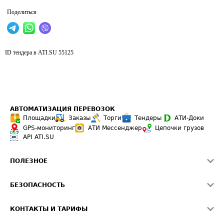
Поделиться
ID тендера в ATI.SU
55125
АВТОМАТИЗАЦИЯ ПЕРЕВОЗОК
Площадки
Заказы
Торги
Тендеры
АТИ-Доки
GPS-мониторинг
АТИ Мессенджер
Цепочки грузов
API ATI.SU
ПОЛЕЗНОЕ
Расчет расстояний
БЕЗОПАСНОСТЬ
Академия ATI.SU
ATI.SU о безопасности
Звезды ATI.SU на вашем сайте
КОНТАКТЫ И ТАРИФЫ
Памятка по проверке контрагентов
Индекс ATI.SU FTL РФ