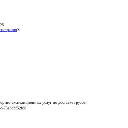
од
гистрация
ортно-экспедиционных услуг по доставке грузов
fd-75a3dbf52f88