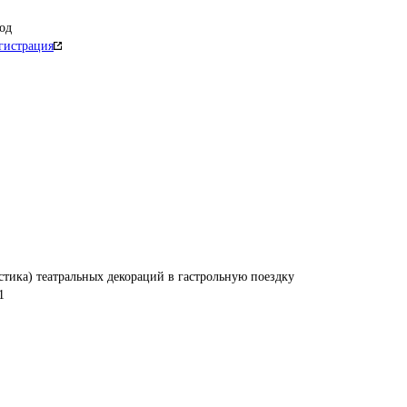
од
гистрация
стика) театральных декораций в гастрольную поездку
1