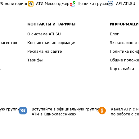
PS-мониторинг
АТИ Мессенджер
Цепочки грузов
API ATI.SU
КОНТАКТЫ И ТАРИФЫ
ИНФОРМАЦИ
О системе ATI.SU
Блог
рагентов
Контактная информация
Эксклюзивные
Реклама на сайте
Политика кон
Тарифы
Общие полож
а
Карта сайта
ую группу
Вступайте в официальную группу
Канал АТИ с 
АТИ в Одноклассниках
по работе с с