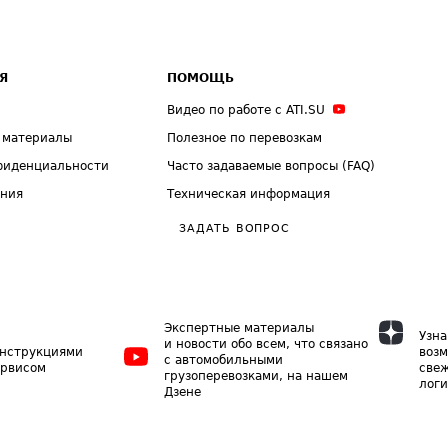
Я
ПОМОЩЬ
Видео по работе с ATI.SU
 материалы
Полезное по перевозкам
фиденциальности
Часто задаваемые вопросы (FAQ)
ения
Техническая информация
ЗАДАТЬ ВОПРОС
Экспертные материалы
Узна
и новости обо всем, что связано
инструкциями
возм
с автомобильными
ервисом
свеж
грузоперевозками, на нашем
логи
Дзене