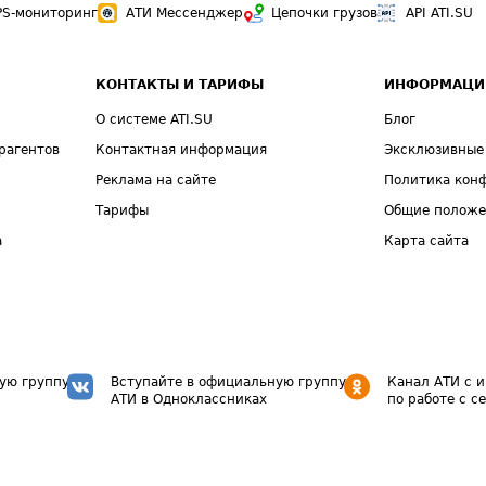
PS-мониторинг
АТИ Мессенджер
Цепочки грузов
API ATI.SU
КОНТАКТЫ И ТАРИФЫ
ИНФОРМАЦИ
О системе ATI.SU
Блог
рагентов
Контактная информация
Эксклюзивные
Реклама на сайте
Политика кон
Тарифы
Общие полож
а
Карта сайта
ую группу
Вступайте в официальную группу
Канал АТИ с 
АТИ в Одноклассниках
по работе с с