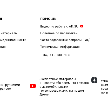
Я
ПОМОЩЬ
Видео по работе с ATI.SU
 материалы
Полезное по перевозкам
фиденциальности
Часто задаваемые вопросы (FAQ)
ения
Техническая информация
ЗАДАТЬ ВОПРОС
Экспертные материалы
Узна
и новости обо всем, что связано
инструкциями
возм
с автомобильными
ервисом
свеж
грузоперевозками, на нашем
логи
Дзене