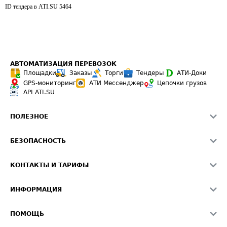
ID тендера в ATI.SU
5464
АВТОМАТИЗАЦИЯ ПЕРЕВОЗОК
Площадки
Заказы
Торги
Тендеры
АТИ-Доки
GPS-мониторинг
АТИ Мессенджер
Цепочки грузов
API ATI.SU
ПОЛЕЗНОЕ
Расчет расстояний
БЕЗОПАСНОСТЬ
Академия ATI.SU
ATI.SU о безопасности
Звезды ATI.SU на вашем сайте
КОНТАКТЫ И ТАРИФЫ
Памятка по проверке контрагентов
Индекс ATI.SU FTL РФ
О системе ATI.SU
Светофор+
Средние ставки
ИНФОРМАЦИЯ
Контактная информация
Страхование
Выгодные направления
Блог
Реклама на сайте
О формировании Паспорта
ПОМОЩЬ
Эксклюзивные материалы
Тарифы