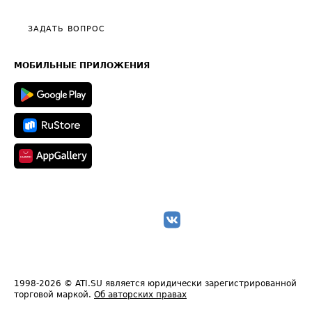
Видео по работе с ATI.SU
Политика конфиденциальности
Полезное по перевозкам
Общие положения
ЗАДАТЬ ВОПРОС
Часто задаваемые вопросы (FAQ)
Карта сайта
Техническая информация
МОБИЛЬНЫЕ ПРИЛОЖЕНИЯ
1998-2026
© ATI.SU является юридически зарегистрированной
торговой маркой.
Об авторских правах