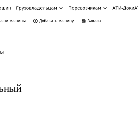
ашин
Грузовладельцам
Перевозчикам
АТИ-Доки
А
Ваши машины
Добавить машину
Заказы
ны
льный