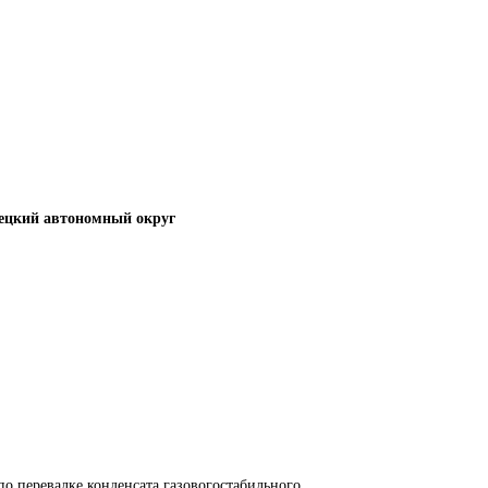
ецкий автономный округ
по перевалке конденсата газовогостабильного