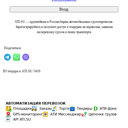
Вход
ATI.SU — крупнейшая в России биржа автомобильных грузоперевозок.
Зарегистрируйтесь и получите доступ к тендерам на перевозки, заявкам
на перевозку грузов и поиск транспорта
Поделиться
ID тендера в ATI.SU
5419
АВТОМАТИЗАЦИЯ ПЕРЕВОЗОК
Площадки
Заказы
Торги
Тендеры
АТИ-Доки
GPS-мониторинг
АТИ Мессенджер
Цепочки грузов
API ATI.SU