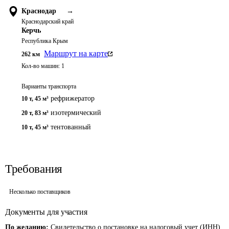
Краснодар
→
Краснодарский край
Керчь
Республика Крым
Маршрут на карте
262
км
Кол-во машин:
1
Варианты транспорта
рефрижератор
10 т
,
45 м³
изотермический
20 т
,
83 м³
тентованный
10 т
,
45 м³
Требования
Несколько поставщиков
Документы для участия
По желанию:
Свидетельство о постановке на налоговый учет (ИНН),