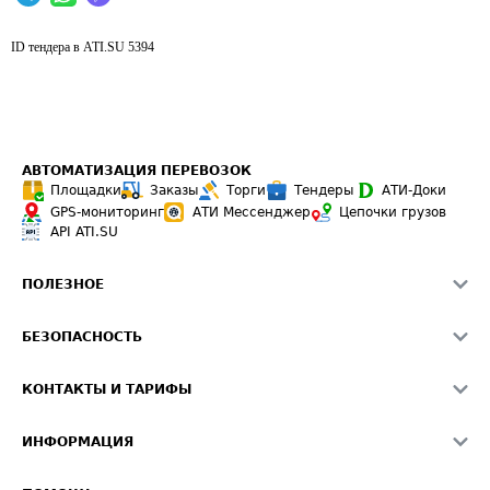
ID тендера в ATI.SU
5394
АВТОМАТИЗАЦИЯ ПЕРЕВОЗОК
Площадки
Заказы
Торги
Тендеры
АТИ-Доки
GPS-мониторинг
АТИ Мессенджер
Цепочки грузов
API ATI.SU
ПОЛЕЗНОЕ
Расчет расстояний
БЕЗОПАСНОСТЬ
Академия ATI.SU
ATI.SU о безопасности
Звезды ATI.SU на вашем сайте
КОНТАКТЫ И ТАРИФЫ
Памятка по проверке контрагентов
Индекс ATI.SU FTL РФ
О системе ATI.SU
Светофор+
Средние ставки
ИНФОРМАЦИЯ
Контактная информация
Страхование
Выгодные направления
Блог
Реклама на сайте