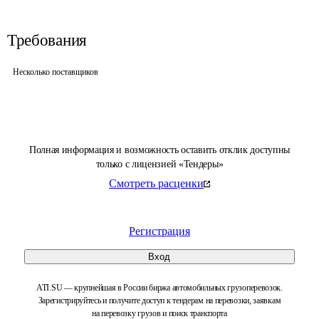
Требования
Несколько поставщиков
Полная информация и возможность оставить отклик доступны
только с лицензией «Тендеры»
Смотреть расценки
Регистрация
Вход
ATI.SU — крупнейшая в России биржа автомобильных грузоперевозок.
Зарегистрируйтесь и получите доступ к тендерам на перевозки, заявкам
на перевозку грузов и поиск транспорта