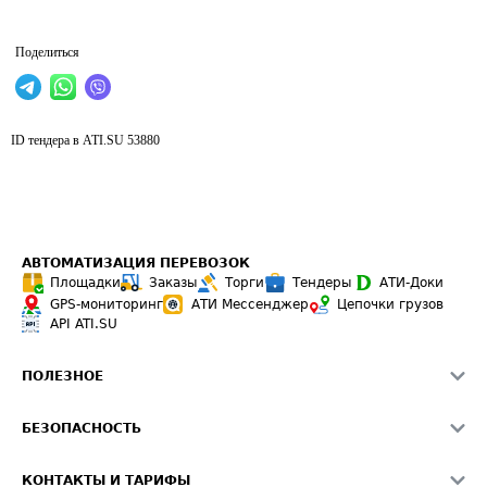
Поделиться
ID тендера в ATI.SU
53880
АВТОМАТИЗАЦИЯ ПЕРЕВОЗОК
Площадки
Заказы
Торги
Тендеры
АТИ-Доки
GPS-мониторинг
АТИ Мессенджер
Цепочки грузов
API ATI.SU
ПОЛЕЗНОЕ
Расчет расстояний
БЕЗОПАСНОСТЬ
Академия ATI.SU
ATI.SU о безопасности
Звезды ATI.SU на вашем сайте
КОНТАКТЫ И ТАРИФЫ