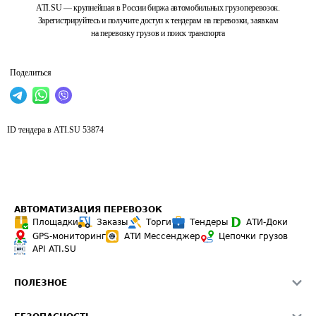
ATI.SU — крупнейшая в России биржа автомобильных грузоперевозок.
Зарегистрируйтесь и получите доступ к тендерам на перевозки, заявкам
на перевозку грузов и поиск транспорта
Поделиться
ID тендера в ATI.SU
53874
АВТОМАТИЗАЦИЯ ПЕРЕВОЗОК
Площадки
Заказы
Торги
Тендеры
АТИ-Доки
GPS-мониторинг
АТИ Мессенджер
Цепочки грузов
API ATI.SU
ПОЛЕЗНОЕ
Расчет расстояний