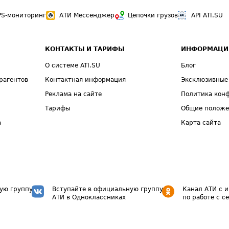
PS-мониторинг
АТИ Мессенджер
Цепочки грузов
API ATI.SU
КОНТАКТЫ И ТАРИФЫ
ИНФОРМАЦИ
О системе ATI.SU
Блог
рагентов
Контактная информация
Эксклюзивные
Реклама на сайте
Политика кон
Тарифы
Общие полож
а
Карта сайта
ую группу
Вступайте в официальную группу
Канал АТИ с 
АТИ в Одноклассниках
по работе с с