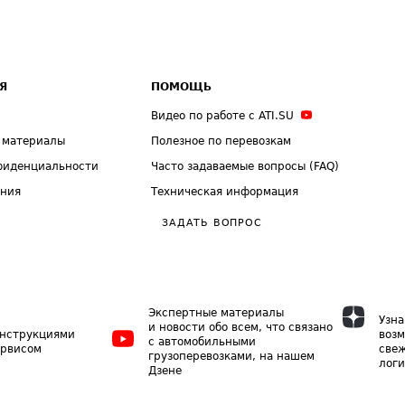
Я
ПОМОЩЬ
Видео по работе с ATI.SU
 материалы
Полезное по перевозкам
фиденциальности
Часто задаваемые вопросы (FAQ)
ения
Техническая информация
ЗАДАТЬ ВОПРОС
Экспертные материалы
Узна
и новости обо всем, что связано
инструкциями
возм
с автомобильными
ервисом
свеж
грузоперевозками, на нашем
логи
Дзене