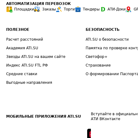
АВТОМАТИЗАЦИЯ ПЕРЕВОЗОК
Площадки
Заказы
Торги
Тендеры
АТИ-Доки
G
ПОЛЕЗНОЕ
БЕЗОПАСНОСТЬ
Расчет расстояний
ATI.SU о безопасности
Академия ATI.SU
Памятка по проверке конт
Звезды ATI.SU на вашем сайте
Светофор+
Индекс ATI.SU FTL РФ
Страхование
Средние ставки
О формировании Паспорт
Выгодные направления
Вступайте в официальн
МОБИЛЬНЫЕ ПРИЛОЖЕНИЯ ATI.SU
АТИ ВКонтакте