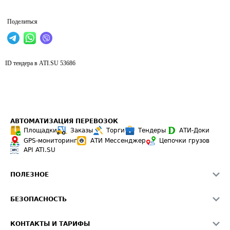
Поделиться
ID тендера в ATI.SU
53686
АВТОМАТИЗАЦИЯ ПЕРЕВОЗОК
Площадки
Заказы
Торги
Тендеры
АТИ-Доки
GPS-мониторинг
АТИ Мессенджер
Цепочки грузов
API ATI.SU
ПОЛЕЗНОЕ
Расчет расстояний
БЕЗОПАСНОСТЬ
Академия ATI.SU
ATI.SU о безопасности
Звезды ATI.SU на вашем сайте
КОНТАКТЫ И ТАРИФЫ