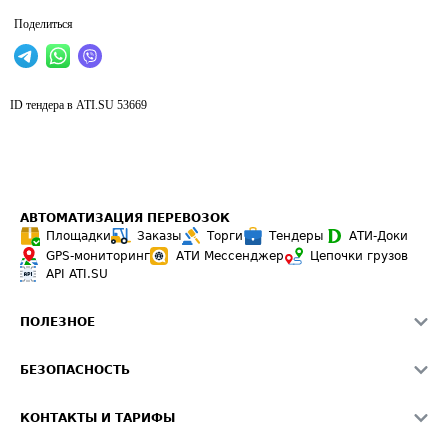
Поделиться
ID тендера в ATI.SU
53669
АВТОМАТИЗАЦИЯ ПЕРЕВОЗОК
Площадки
Заказы
Торги
Тендеры
АТИ-Доки
GPS-мониторинг
АТИ Мессенджер
Цепочки грузов
API ATI.SU
ПОЛЕЗНОЕ
Расчет расстояний
БЕЗОПАСНОСТЬ
Академия ATI.SU
ATI.SU о безопасности
Звезды ATI.SU на вашем сайте
КОНТАКТЫ И ТАРИФЫ
Памятка по проверке контрагентов
Индекс ATI.SU FTL РФ