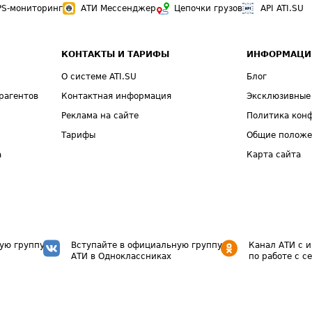
PS-мониторинг
АТИ Мессенджер
Цепочки грузов
API ATI.SU
КОНТАКТЫ И ТАРИФЫ
ИНФОРМАЦИ
О системе ATI.SU
Блог
рагентов
Контактная информация
Эксклюзивные
Реклама на сайте
Политика кон
Тарифы
Общие полож
а
Карта сайта
ую группу
Вступайте в официальную группу
Канал АТИ с 
АТИ в Одноклассниках
по работе с с