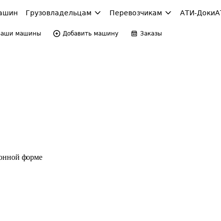
ашин
Грузовладельцам
Перевозчикам
АТИ-Доки
А
Ваши машины
Добавить машину
Заказы
ронной форме