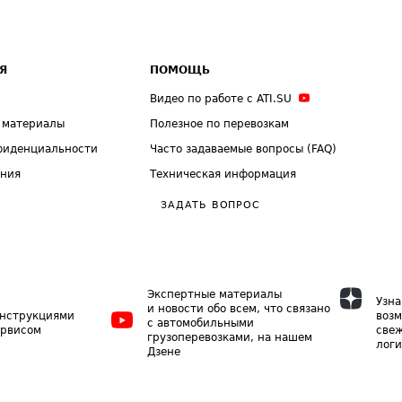
Я
ПОМОЩЬ
Видео по работе с ATI.SU
 материалы
Полезное по перевозкам
фиденциальности
Часто задаваемые вопросы (FAQ)
ения
Техническая информация
ЗАДАТЬ ВОПРОС
Экспертные материалы
Узна
и новости обо всем, что связано
инструкциями
возм
с автомобильными
ервисом
свеж
грузоперевозками, на нашем
логи
Дзене