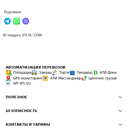
Поделиться
ID тендера в ATI.SU
53580
АВТОМАТИЗАЦИЯ ПЕРЕВОЗОК
Площадки
Заказы
Торги
Тендеры
АТИ-Доки
GPS-мониторинг
АТИ Мессенджер
Цепочки грузов
API ATI.SU
ПОЛЕЗНОЕ
Расчет расстояний
БЕЗОПАСНОСТЬ
Академия ATI.SU
ATI.SU о безопасности
Звезды ATI.SU на вашем сайте
КОНТАКТЫ И ТАРИФЫ