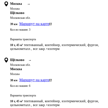
Москва
→
Москва
Щёлково
Московская обл.
Маршрут на карте
39
км
Кол-во машин:
3
Варианты транспорта
тентованный, контейнер, изотермический, фургон,
10 т
,
45 м³
цельнометалл., все закр.+изотерм
Щёлково
→
Московская обл.
Москва
Москва
Маршрут на карте
38
км
Кол-во машин:
6
Варианты транспорта
тентованный, контейнер, изотермический, фургон,
10 т
,
45 м³
цельнометалл., все закр.+изотерм