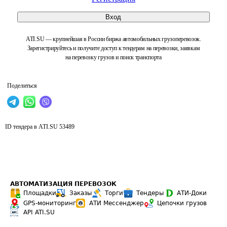
Вход
ATI.SU — крупнейшая в России биржа автомобильных грузоперевозок.
Зарегистрируйтесь и получите доступ к тендерам на перевозки, заявкам
на перевозку грузов и поиск транспорта
Поделиться
ID тендера в ATI.SU
53489
АВТОМАТИЗАЦИЯ ПЕРЕВОЗОК
Площадки
Заказы
Торги
Тендеры
АТИ-Доки
GPS-мониторинг
АТИ Мессенджер
Цепочки грузов
API ATI.SU