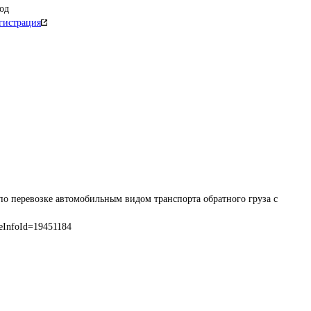
од
гистрация
по перевозке автомобильным видом транспорта обратного груза с 
eInfoId=19451184