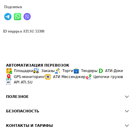
Поделиться
ID тендера в ATI.SU
53398
АВТОМАТИЗАЦИЯ ПЕРЕВОЗОК
Площадки
Заказы
Торги
Тендеры
АТИ-Доки
GPS-мониторинг
АТИ Мессенджер
Цепочки грузов
API ATI.SU
ПОЛЕЗНОЕ
Расчет расстояний
БЕЗОПАСНОСТЬ
Академия ATI.SU
ATI.SU о безопасности
Звезды ATI.SU на вашем сайте
КОНТАКТЫ И ТАРИФЫ
Памятка по проверке контрагентов
Индекс ATI.SU FTL РФ