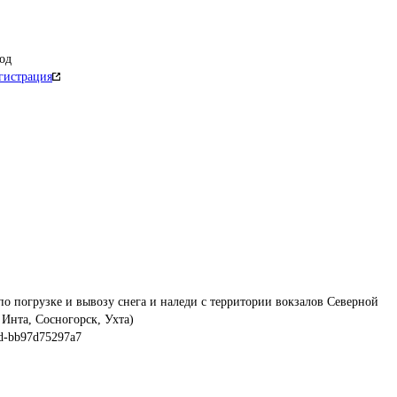
од
гистрация
по погрузке и вывозу снега и наледи с территории вокзалов Северной 
Инта, Сосногорск, Ухта)
3d-bb97d75297a7