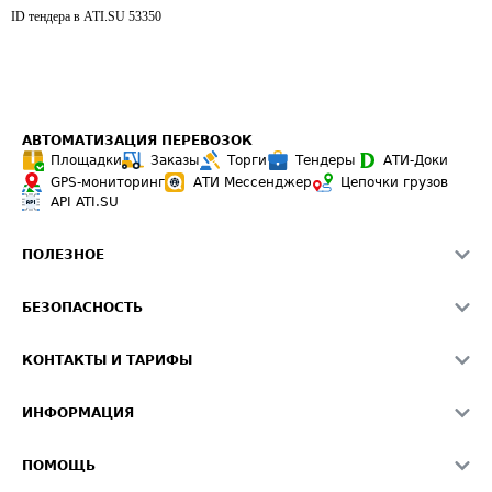
ID тендера в ATI.SU
53350
АВТОМАТИЗАЦИЯ ПЕРЕВОЗОК
Площадки
Заказы
Торги
Тендеры
АТИ-Доки
GPS-мониторинг
АТИ Мессенджер
Цепочки грузов
API ATI.SU
ПОЛЕЗНОЕ
Расчет расстояний
БЕЗОПАСНОСТЬ
Академия ATI.SU
ATI.SU о безопасности
Звезды ATI.SU на вашем сайте
КОНТАКТЫ И ТАРИФЫ
Памятка по проверке контрагентов
Индекс ATI.SU FTL РФ
О системе ATI.SU
Светофор+
Средние ставки
ИНФОРМАЦИЯ
Контактная информация
Страхование
Выгодные направления
Блог
Реклама на сайте
О формировании Паспорта
ПОМОЩЬ
Эксклюзивные материалы
Тарифы