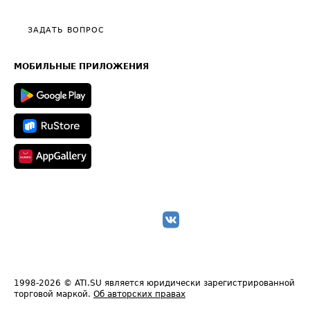
Видео по работе с ATI.SU
Политика конфиденциальности
Полезное по перевозкам
Общие положения
ЗАДАТЬ ВОПРОС
Часто задаваемые вопросы (FAQ)
Карта сайта
Техническая информация
МОБИЛЬНЫЕ ПРИЛОЖЕНИЯ
1998-2026
© ATI.SU является юридически зарегистрированной
торговой маркой.
Об авторских правах