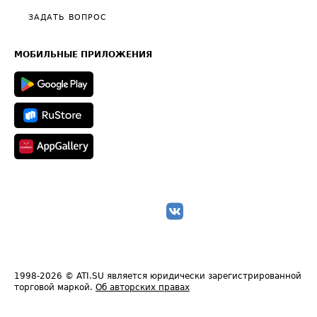
Полезное по перевозкам
Общие положения
ЗАДАТЬ ВОПРОС
Часто задаваемые вопросы (FAQ)
Карта сайта
Техническая информация
МОБИЛЬНЫЕ ПРИЛОЖЕНИЯ
1998-2026
© ATI.SU является юридически зарегистрированной
торговой маркой.
Об авторских правах