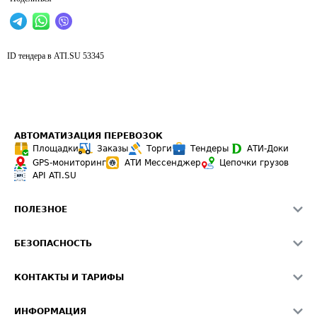
ID тендера в ATI.SU
53345
АВТОМАТИЗАЦИЯ ПЕРЕВОЗОК
Площадки
Заказы
Торги
Тендеры
АТИ-Доки
GPS-мониторинг
АТИ Мессенджер
Цепочки грузов
API ATI.SU
ПОЛЕЗНОЕ
Расчет расстояний
БЕЗОПАСНОСТЬ
Академия ATI.SU
ATI.SU о безопасности
Звезды ATI.SU на вашем сайте
КОНТАКТЫ И ТАРИФЫ
Памятка по проверке контрагентов
Индекс ATI.SU FTL РФ
О системе ATI.SU
Светофор+
Средние ставки
ИНФОРМАЦИЯ