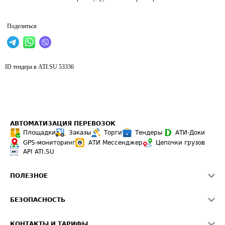
Поделиться
ID тендера в ATI.SU
53336
АВТОМАТИЗАЦИЯ ПЕРЕВОЗОК
Площадки
Заказы
Торги
Тендеры
АТИ-Доки
GPS-мониторинг
АТИ Мессенджер
Цепочки грузов
API ATI.SU
ПОЛЕЗНОЕ
Расчет расстояний
БЕЗОПАСНОСТЬ
Академия ATI.SU
ATI.SU о безопасности
Звезды ATI.SU на вашем сайте
КОНТАКТЫ И ТАРИФЫ