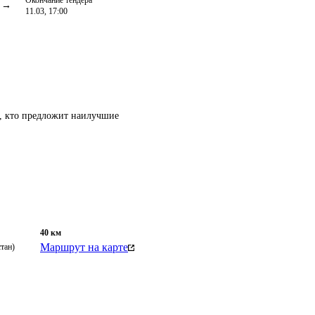
Окончание тендера
11.03, 17:00
т, кто предложит наилучшие
40
км
Маршрут на карте
тан)