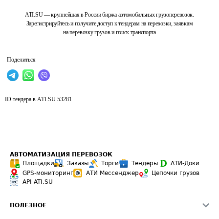
ATI.SU — крупнейшая в России биржа автомобильных грузоперевозок.
Зарегистрируйтесь и получите доступ к тендерам на перевозки, заявкам
на перевозку грузов и поиск транспорта
Поделиться
ID тендера в ATI.SU
53281
АВТОМАТИЗАЦИЯ ПЕРЕВОЗОК
Площадки
Заказы
Торги
Тендеры
АТИ-Доки
GPS-мониторинг
АТИ Мессенджер
Цепочки грузов
API ATI.SU
ПОЛЕЗНОЕ