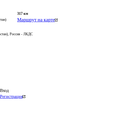
317
км
Маршрут на карте
тан)
рстан), Россия - ЛКДС
Вход
Регистрация