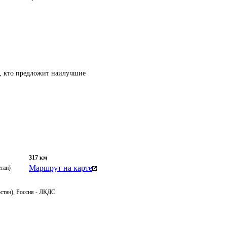
т, кто предложит наилучшие
317
км
Маршрут на карте
тан)
рстан), Россия - ЛКДС