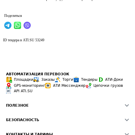
Поделиться
ID тендера в ATI.SU
53249
АВТОМАТИЗАЦИЯ ПЕРЕВОЗОК
Площадки
Заказы
Торги
Тендеры
АТИ-Доки
GPS-мониторинг
АТИ Мессенджер
Цепочки грузов
API ATI.SU
ПОЛЕЗНОЕ
Расчет расстояний
БЕЗОПАСНОСТЬ
Академия ATI.SU
ATI.SU о безопасности
Звезды ATI.SU на вашем сайте
КОНТАКТЫ И ТАРИФЫ