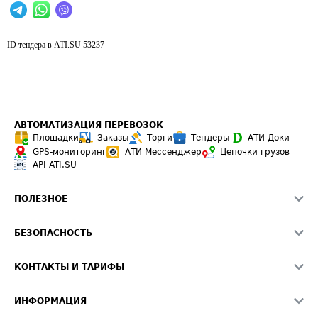
ID тендера в ATI.SU
53237
АВТОМАТИЗАЦИЯ ПЕРЕВОЗОК
Площадки
Заказы
Торги
Тендеры
АТИ-Доки
GPS-мониторинг
АТИ Мессенджер
Цепочки грузов
API ATI.SU
ПОЛЕЗНОЕ
Расчет расстояний
БЕЗОПАСНОСТЬ
Академия ATI.SU
ATI.SU о безопасности
Звезды ATI.SU на вашем сайте
КОНТАКТЫ И ТАРИФЫ
Памятка по проверке контрагентов
Индекс ATI.SU FTL РФ
О системе ATI.SU
Светофор+
Средние ставки
ИНФОРМАЦИЯ
Контактная информация
Страхование