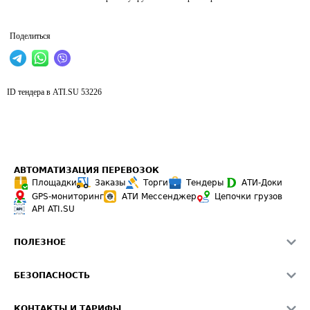
Поделиться
ID тендера в ATI.SU
53226
АВТОМАТИЗАЦИЯ ПЕРЕВОЗОК
Площадки
Заказы
Торги
Тендеры
АТИ-Доки
GPS-мониторинг
АТИ Мессенджер
Цепочки грузов
API ATI.SU
ПОЛЕЗНОЕ
Расчет расстояний
БЕЗОПАСНОСТЬ
Академия ATI.SU
ATI.SU о безопасности
Звезды ATI.SU на вашем сайте
КОНТАКТЫ И ТАРИФЫ