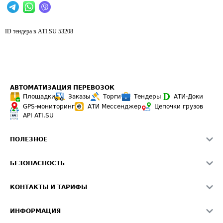
ID тендера в ATI.SU
53208
АВТОМАТИЗАЦИЯ ПЕРЕВОЗОК
Площадки
Заказы
Торги
Тендеры
АТИ-Доки
GPS-мониторинг
АТИ Мессенджер
Цепочки грузов
API ATI.SU
ПОЛЕЗНОЕ
Расчет расстояний
БЕЗОПАСНОСТЬ
Академия ATI.SU
ATI.SU о безопасности
Звезды ATI.SU на вашем сайте
КОНТАКТЫ И ТАРИФЫ
Памятка по проверке контрагентов
Индекс ATI.SU FTL РФ
О системе ATI.SU
Светофор+
Средние ставки
ИНФОРМАЦИЯ
Контактная информация
Страхование