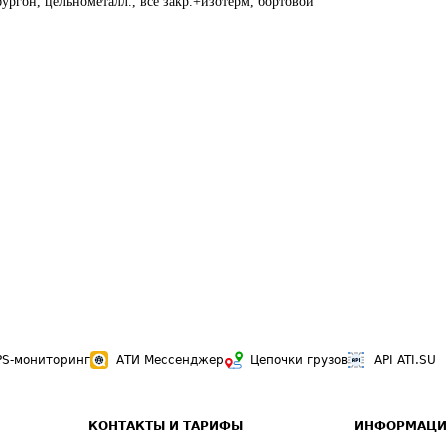
ургон, цельнометалл., все закр.+изотерм, бортовой
PS-мониторинг
АТИ Мессенджер
Цепочки грузов
API ATI.SU
КОНТАКТЫ И ТАРИФЫ
ИНФОРМАЦИ