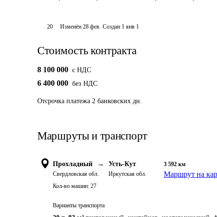
20
Изменён
28 фев
.
Создан
1 янв 1
Стоимость контракта
8 100 000
c НДС
6 400 000
без НДС
Отсрочка платежа
2
банковских дн.
Маршруты и транспорт
Прохладный
→
Усть-Кут
3 592
км
Маршрут на кар
Свердловская обл.
Иркутская обл.
Кол-во машин:
27
Варианты транспорта