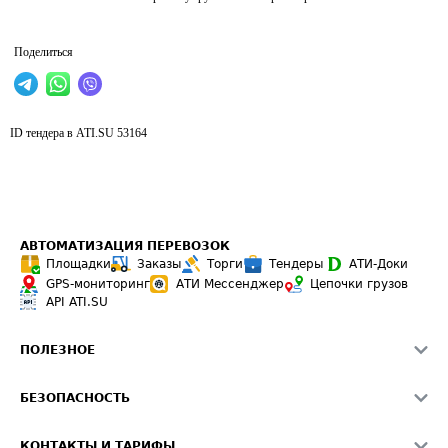
Поделиться
ID тендера в ATI.SU
53164
АВТОМАТИЗАЦИЯ ПЕРЕВОЗОК
Площадки
Заказы
Торги
Тендеры
АТИ-Доки
GPS-мониторинг
АТИ Мессенджер
Цепочки грузов
API ATI.SU
ПОЛЕЗНОЕ
Расчет расстояний
БЕЗОПАСНОСТЬ
Академия ATI.SU
ATI.SU о безопасности
Звезды ATI.SU на вашем сайте
КОНТАКТЫ И ТАРИФЫ