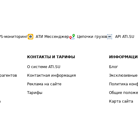
PS-мониторинг
АТИ Мессенджер
Цепочки грузов
API ATI.SU
КОНТАКТЫ И ТАРИФЫ
ИНФОРМАЦИ
О системе ATI.SU
Блог
рагентов
Контактная информация
Эксклюзивные
Реклама на сайте
Политика кон
Тарифы
Общие полож
а
Карта сайта