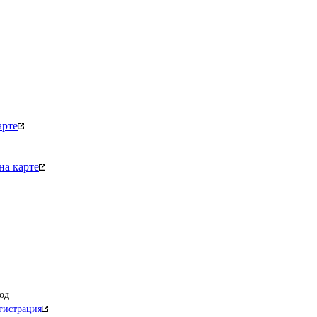
арте
на карте
од
гистрация