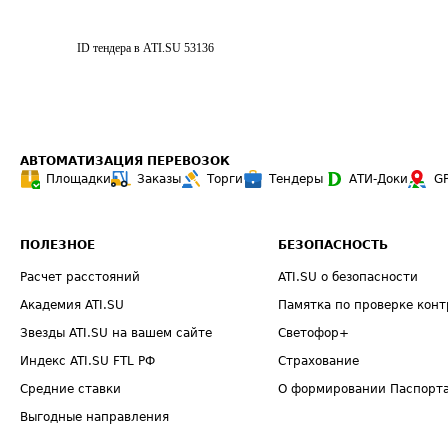
ID тендера в ATI.SU
53136
АВТОМАТИЗАЦИЯ ПЕРЕВОЗОК
Площадки
Заказы
Торги
Тендеры
АТИ-Доки
G
ПОЛЕЗНОЕ
БЕЗОПАСНОСТЬ
Расчет расстояний
ATI.SU о безопасности
Академия ATI.SU
Памятка по проверке конт
Звезды ATI.SU на вашем сайте
Светофор+
Индекс ATI.SU FTL РФ
Страхование
Средние ставки
О формировании Паспорт
Выгодные направления