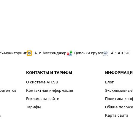
PS-мониторинг
АТИ Мессенджер
Цепочки грузов
API ATI.SU
КОНТАКТЫ И ТАРИФЫ
ИНФОРМАЦИ
О системе ATI.SU
Блог
рагентов
Контактная информация
Эксклюзивные
Реклама на сайте
Политика кон
Тарифы
Общие полож
а
Карта сайта