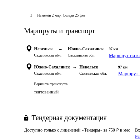
3
Изменён
2 мар
.
Создан
25 фев
Маршруты и транспорт
Невельск
→
Южно-Сахалинск
97
км
Маршрут на к
Сахалинская обл.
Сахалинская обл.
Южно-Сахалинск
→
Невельск
97
км
Маршрут 
Сахалинская обл.
Сахалинская обл.
Варианты транспорта
тентованный
Тендерная документация
Доступно только с лицензией «Тендеры» за 750 ₽ в мес
Вх
Ре