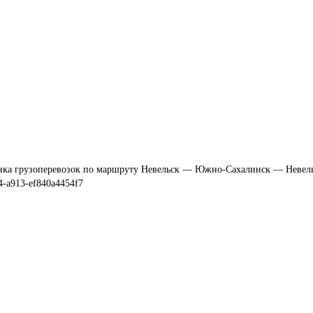
ка грузоперевозок по маршруту Невельск — Южно-Сахалинск — Невел
84-a913-ef840a4454f7