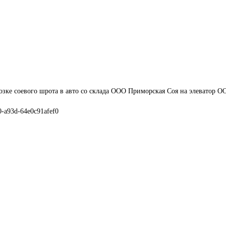
озке соевого шрота в авто со склада ООО Приморская Соя на элеватор О
0-a93d-64e0c91afef0