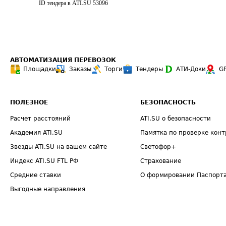
ID тендера в ATI.SU
53096
АВТОМАТИЗАЦИЯ ПЕРЕВОЗОК
Площадки
Заказы
Торги
Тендеры
АТИ-Доки
G
ПОЛЕЗНОЕ
БЕЗОПАСНОСТЬ
Расчет расстояний
ATI.SU о безопасности
Академия ATI.SU
Памятка по проверке конт
Звезды ATI.SU на вашем сайте
Светофор+
Индекс ATI.SU FTL РФ
Страхование
Средние ставки
О формировании Паспорт
Выгодные направления