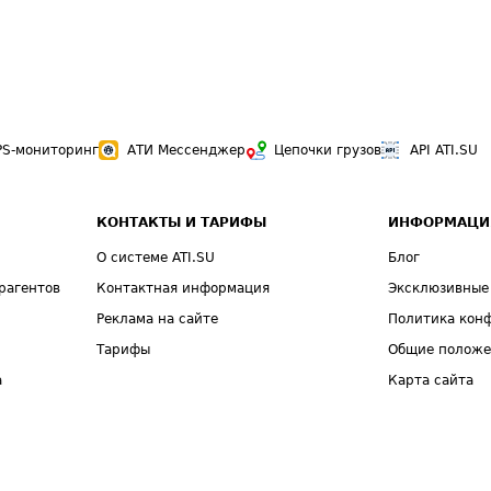
PS-мониторинг
АТИ Мессенджер
Цепочки грузов
API ATI.SU
КОНТАКТЫ И ТАРИФЫ
ИНФОРМАЦИ
О системе ATI.SU
Блог
рагентов
Контактная информация
Эксклюзивные
Реклама на сайте
Политика кон
Тарифы
Общие полож
а
Карта сайта