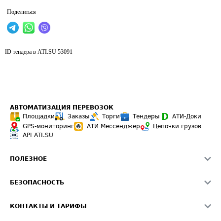
Поделиться
ID тендера в ATI.SU
53091
АВТОМАТИЗАЦИЯ ПЕРЕВОЗОК
Площадки
Заказы
Торги
Тендеры
АТИ-Доки
GPS-мониторинг
АТИ Мессенджер
Цепочки грузов
API ATI.SU
ПОЛЕЗНОЕ
Расчет расстояний
БЕЗОПАСНОСТЬ
Академия ATI.SU
ATI.SU о безопасности
Звезды ATI.SU на вашем сайте
КОНТАКТЫ И ТАРИФЫ
Памятка по проверке контрагентов
Индекс ATI.SU FTL РФ