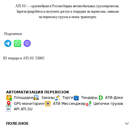
ATI.SU — крупнейшая в России биржа автомобильных грузоперевозок.
Зарегистрируйтесь и получите доступ к тендерам на перевозки, заявкам
на перевозку грузов и поиск транспорта
Поделиться
ID тендера в ATI.SU
53065
АВТОМАТИЗАЦИЯ ПЕРЕВОЗОК
Площадки
Заказы
Торги
Тендеры
АТИ-Доки
GPS-мониторинг
АТИ Мессенджер
Цепочки грузов
API ATI.SU
ПОЛЕЗНОЕ
Расчет расстояний