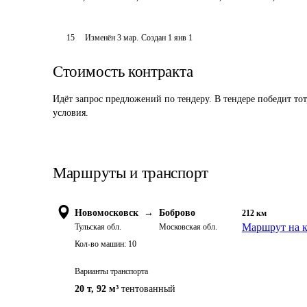
15
Изменён
3 мар
.
Создан
1 янв 1
Стоимость контракта
Идёт запрос предложений по тендеру. В тендере победит то
условия.
Маршруты и транспорт
Новомосковск
→
Боброво
212
км
Маршрут на к
Тульская обл.
Московская обл.
Кол-во машин:
10
Варианты транспорта
20 т
,
92 м³
тентованный