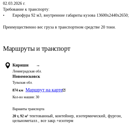
02.03.2026 г.

Требование к транспорту:

•	Еврофура 92 м3, внутренние габариты кузова 13600х2440х2650;

Маршруты и транспорт
Кириши
→
Ленинградская обл.
Новомосковск
Тульская обл.
Маршрут на карте
874
км
Кол-во машин:
30
Варианты транспорта
тентованный, контейнер, изотермический, фургон,
20 т
,
92 м³
цельнометалл., все закр.+изотерм