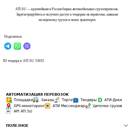
ATI.SU — крупнейшая в России биржа автомобильных грузоперевозок.
Зарегистрируйтесь и получите доступ к тендерам на перевозки, заявкам
на перевозку грузов и поиск транспорта
Поделиться
ID тендера в ATI.SU
53035
АВТОМАТИЗАЦИЯ ПЕРЕВОЗОК
Площадки
Заказы
Торги
Тендеры
АТИ-Доки
GPS-мониторинг
АТИ Мессенджер
Цепочки грузов
API ATI.SU
ПОЛЕЗНОЕ