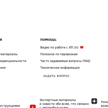
Я
ПОМОЩЬ
Видео по работе с ATI.SU
 материалы
Полезное по перевозкам
фиденциальности
Часто задаваемые вопросы (FAQ)
ения
Техническая информация
ЗАДАТЬ ВОПРОС
Экспертные материалы
Узна
и новости обо всем, что связано
инструкциями
возм
с автомобильными