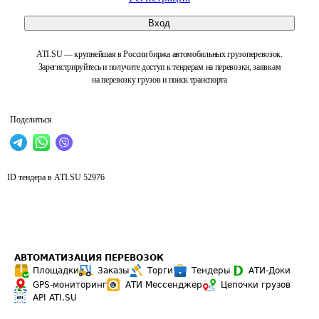
Вход
ATI.SU — крупнейшая в России биржа автомобильных грузоперевозок.
Зарегистрируйтесь и получите доступ к тендерам на перевозки, заявкам
на перевозку грузов и поиск транспорта
Поделиться
ID тендера в ATI.SU
52976
АВТОМАТИЗАЦИЯ ПЕРЕВОЗОК
Площадки
Заказы
Торги
Тендеры
АТИ-Доки
GPS-мониторинг
АТИ Мессенджер
Цепочки грузов
API ATI.SU