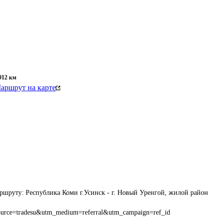
912
км
аршрут на карте
ршруту: Республика Коми г.Усинск - г. Новый Уренгой, жилой район 
source=tradesu&utm_medium=referral&utm_campaign=ref_id