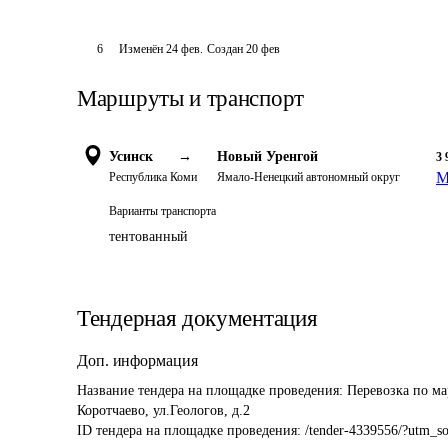
6
Изменён
24 фев
.
Создан
20 фев
Маршруты и транспорт
Усинск
→
Новый Уренгой
3 
М
Республика Коми
Ямало-Ненецкий автономный округ
Варианты транспорта
тентованный
Тендерная документация
Доп. информация
Название тендера на площадке проведения: 
Перевозка по ма
Коротчаево, ул.Геологов, д.2
ID тендера на площадке проведения: 
/tender-4339556/?utm_