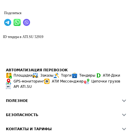
Поделиться
ID тендера в ATI.SU
52919
АВТОМАТИЗАЦИЯ ПЕРЕВОЗОК
Площадки
Заказы
Торги
Тендеры
АТИ-Доки
GPS-мониторинг
АТИ Мессенджер
Цепочки грузов
API ATI.SU
ПОЛЕЗНОЕ
Расчет расстояний
БЕЗОПАСНОСТЬ
Академия ATI.SU
ATI.SU о безопасности
Звезды ATI.SU на вашем сайте
КОНТАКТЫ И ТАРИФЫ