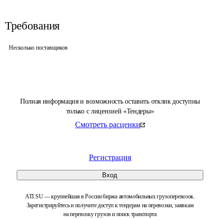
Требования
Несколько поставщиков
Полная информация и возможность оставить отклик доступны
только с лицензией «Тендеры»
Смотреть расценки
Регистрация
Вход
ATI.SU — крупнейшая в России биржа автомобильных грузоперевозок.
Зарегистрируйтесь и получите доступ к тендерам на перевозки, заявкам
на перевозку грузов и поиск транспорта