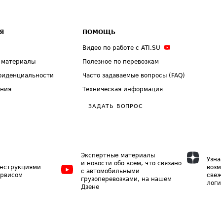
Я
ПОМОЩЬ
Видео по работе с ATI.SU
 материалы
Полезное по перевозкам
фиденциальности
Часто задаваемые вопросы (FAQ)
ения
Техническая информация
ЗАДАТЬ ВОПРОС
Экспертные материалы
Узна
и новости обо всем, что связано
инструкциями
возм
с автомобильными
ервисом
свеж
грузоперевозками, на нашем
логи
Дзене