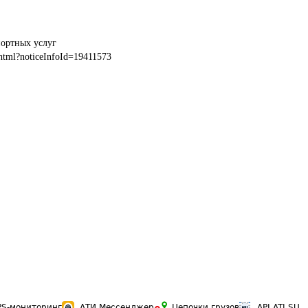
портных услуг
html?noticeInfoId=19411573
PS-мониторинг
АТИ Мессенджер
Цепочки грузов
API ATI.SU