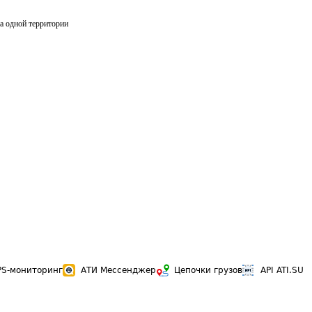
на одной территории
PS-мониторинг
АТИ Мессенджер
Цепочки грузов
API ATI.SU