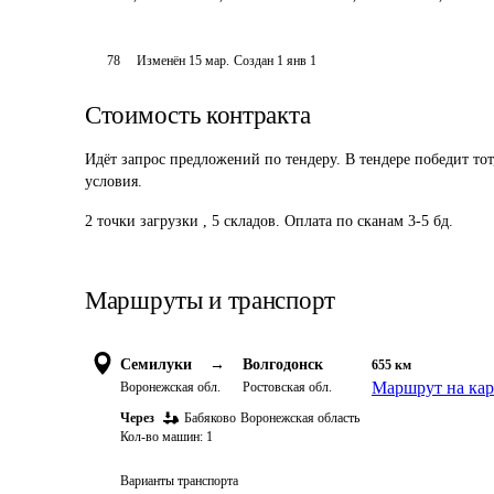
78
Изменён
15 мар
.
Создан
1 янв 1
Стоимость контракта
Идёт запрос предложений по тендеру. В тендере победит то
условия.
2 точки загрузки , 5 складов. Оплата по сканам 3-5 бд.
Маршруты и транспорт
Семилуки
→
Волгодонск
655
км
Маршрут на кар
Воронежская обл.
Ростовская обл.
Через
Бабяково
Воронежская область
Кол-во машин:
1
Варианты транспорта