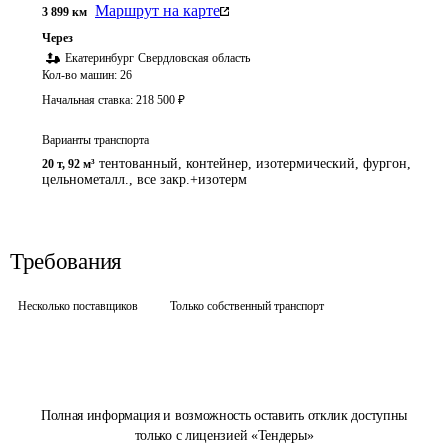
Маршрут на карте
3 899
км
Через
Екатеринбург
Свердловская область
Кол-во машин:
26
Начальная ставка:
218 500
₽
Варианты транспорта
тентованный, контейнер, изотермический, фургон,
20 т
,
92 м³
цельнометалл., все закр.+изотерм
Требования
Несколько поставщиков
Только собственный транспорт
Полная информация и возможность оставить отклик доступны
только с лицензией «Тендеры»