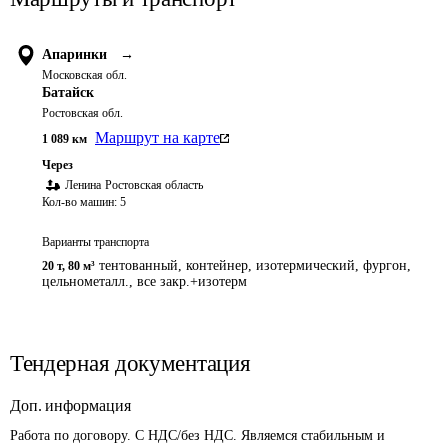
Апаринки
→
Московская обл.
Батайск
Ростовская обл.
Маршрут на карте
1 089
км
Через
Ленина
Ростовская область
Кол-во машин:
5
Варианты транспорта
тентованный, контейнер, изотермический, фургон,
20 т
,
80 м³
цельнометалл., все закр.+изотерм
Тендерная документация
Доп. информация
Работа по договору. С НДС/без НДС. Являемся стабильным и 