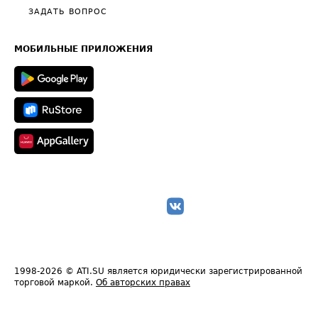
Полезное по перевозкам
Общие положения
ЗАДАТЬ ВОПРОС
Часто задаваемые вопросы (FAQ)
Карта сайта
Техническая информация
МОБИЛЬНЫЕ ПРИЛОЖЕНИЯ
1998-2026
© ATI.SU является юридически зарегистрированной
торговой маркой.
Об авторских правах